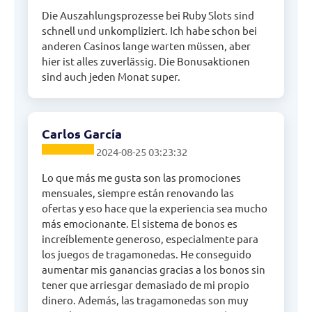
Die Auszahlungsprozesse bei Ruby Slots sind
schnell und unkompliziert. Ich habe schon bei
anderen Casinos lange warten müssen, aber
hier ist alles zuverlässig. Die Bonusaktionen
sind auch jeden Monat super.
Carlos García
2024-08-25 03:23:32
Lo que más me gusta son las promociones
mensuales, siempre están renovando las
ofertas y eso hace que la experiencia sea mucho
más emocionante. El sistema de bonos es
increíblemente generoso, especialmente para
los juegos de tragamonedas. He conseguido
aumentar mis ganancias gracias a los bonos sin
tener que arriesgar demasiado de mi propio
dinero. Además, las tragamonedas son muy