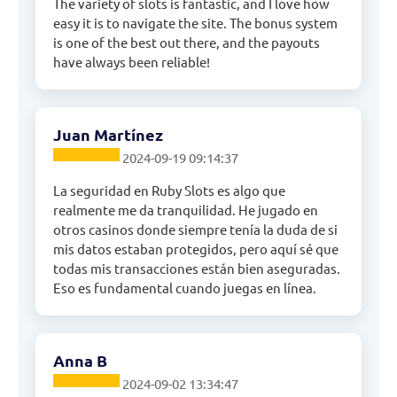
The variety of slots is fantastic, and I love how
easy it is to navigate the site. The bonus system
is one of the best out there, and the payouts
have always been reliable!
Juan Martínez
2024-09-19 09:14:37
La seguridad en Ruby Slots es algo que
realmente me da tranquilidad. He jugado en
otros casinos donde siempre tenía la duda de si
mis datos estaban protegidos, pero aquí sé que
todas mis transacciones están bien aseguradas.
Eso es fundamental cuando juegas en línea.
Anna B
2024-09-02 13:34:47