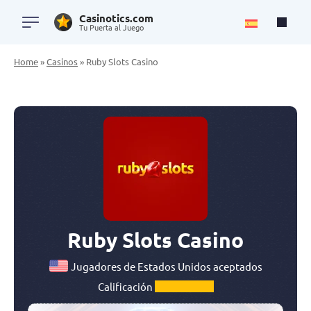
Casinotics.com
Tu Puerta al Juego
Home
»
Casinos
»
Ruby Slots Casino
Ruby Slots Casino
Jugadores de Estados Unidos aceptados
Calificación