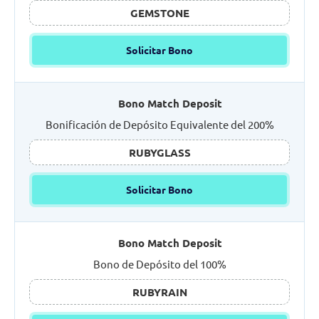
GEMSTONE
Solicitar Bono
Bono Match Deposit
Bonificación de Depósito Equivalente del 200%
RUBYGLASS
Solicitar Bono
Bono Match Deposit
Bono de Depósito del 100%
RUBYRAIN