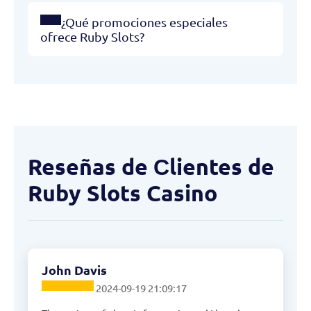
¿Qué promociones especiales
ofrece Ruby Slots?
Reseñas de Сlientes de
Ruby Slots Casino
John Davis
2024-09-19 21:09:17