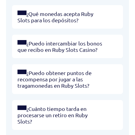
¿Qué monedas acepta Ruby
Slots para los depósitos?
¿Puedo intercambiar los bonos
que recibo en Ruby Slots Casino?
¿Puedo obtener puntos de
recompensa por jugar a las
tragamonedas en Ruby Slots?
¿Cuánto tiempo tarda en
procesarse un retiro en Ruby
Slots?