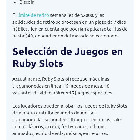
Bitcoin
El
límite de retiro
semanal es de $2000, y las
solicitudes de retiro se procesan en un plazo de 7 días
hábiles. Ten en cuenta que podrían aplicarse tarifas de
hasta $40, dependiendo del método seleccionado.
Selección de Juegos en
Ruby Slots
Actualmente, Ruby Slots ofrece 230 máquinas
tragamonedas en línea, 15 juegos de mesa, 16
variantes de video póker y 15 juegos especiales.
Los jugadores pueden probar los juegos de Ruby Slots
de manera gratuita en modo demo. Las
tragamonedas se pueden filtrar por temáticas, tales
como: clásicos, acción, festividades, dibujos
animados, estilo de vida, música, entre otros.