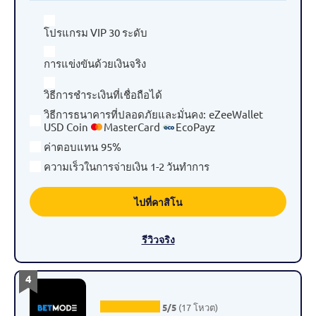
โปรแกรม VIP 30 ระดับ
การแข่งขันด้วยเงินจริง
วิธีการชำระเงินที่เชื่อถือได้
วิธีการธนาคารที่ปลอดภัยและมั่นคง
:
eZeeWallet
USD Coin
MasterCard
EcoPayz
ค่าตอบแทน
95%
ความเร็วในการจ่ายเงิน
1-2 วันทำการ
ไปที่คาสิโน
รีวิวจริง
4
5/5
(17 โหวต)