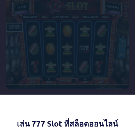
เล่น 777 Slot ที่สล็อตออนไลน์