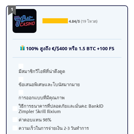
1
4.84/5
(19 โหวต)
100% สูงถึง €/$400 หรือ 1.5 BTC +100 FS
มีสมาชิกวีไอพีที่น่าดึงดูด
ข้อเสนอพิเศษและโบนัสมากมาย
การออกแบบที่มีคุณภาพ
วิธีการธนาคารที่ปลอดภัยและมั่นคง
:
BankID
Zimpler
Skrill
Ilixium
ค่าตอบแทน
98%
ความเร็วในการจ่ายเงิน
2-3 วันทำการ