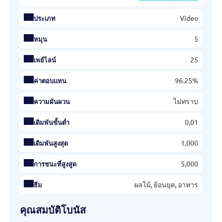
Video
ประเภท
5
หมุน
25
เพย์ไลน์
96.25%
ค่าตอบแทน
ไม่ทราบ
ความผันผวน
0,01
เดิมพันขั้นต่ำ
1,000
เดิมพันสูงสุด
5,000
การชนะที่สูงสูด
ผลไม้, ย้อนยุค, อาหาร
ธีม
คุณสมบัติโบนัส