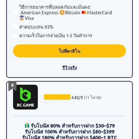
วิธีการธนาคารที่ปลอดภัยและมั่นคง
:
American Express
Bitcoin
MasterCard
Visa
ค่าตอบแทน
93%
ความเร็วในการจ่ายเงิน
1-2 วันทำการ
ไปที่คาสิโน
รีวิวจริง
6
4.82/5
(11 โหวต)
รับโบนัส 80% สำหรับการฝาก $30–$79
รับโบนัส 100% สำหรับการฝาก $80–$399
รับโบนัส 180% สำหรับการฝาก $400–1 BTC