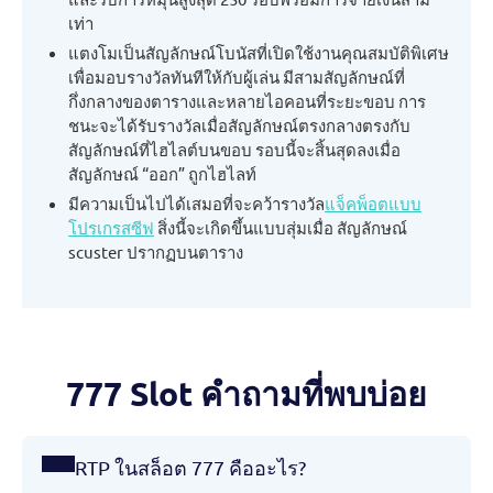
เท่า
แตงโมเป็นสัญลักษณ์โบนัสที่เปิดใช้งานคุณสมบัติพิเศษ
เพื่อมอบรางวัลทันทีให้กับผู้เล่น มีสามสัญลักษณ์ที่
กึ่งกลางของตารางและหลายไอคอนที่ระยะขอบ การ
ชนะจะได้รับรางวัลเมื่อสัญลักษณ์ตรงกลางตรงกับ
สัญลักษณ์ที่ไฮไลต์บนขอบ รอบนี้จะสิ้นสุดลงเมื่อ
สัญลักษณ์ “ออก” ถูกไฮไลท์
มีความเป็นไปได้เสมอที่จะคว้ารางวัล
แจ็คพ็อตแบบ
โปรเกรสซีฟ
สิ่งนี้จะเกิดขึ้นแบบสุ่มเมื่อ สัญลักษณ์
scuster ปรากฏบนตาราง
777 Slot คำถามที่พบบ่อย
RTP ในสล็อต 777 คืออะไร?