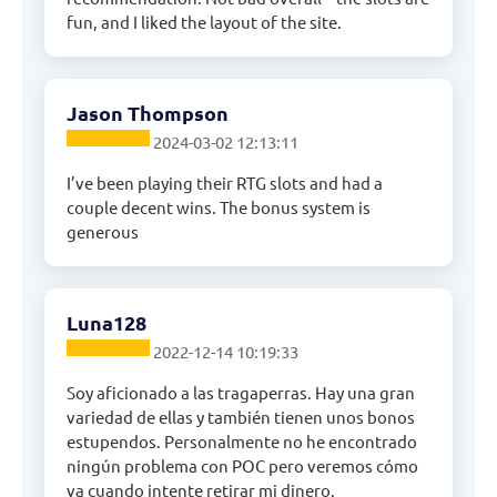
fun, and I liked the layout of the site.
Jason Thompson
2024-03-02 12:13:11
I’ve been playing their RTG slots and had a
couple decent wins. The bonus system is
generous
Luna128
2022-12-14 10:19:33
Soy aficionado a las tragaperras. Hay una gran
variedad de ellas y también tienen unos bonos
estupendos. Personalmente no he encontrado
ningún problema con POC pero veremos cómo
va cuando intente retirar mi dinero.