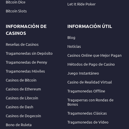
Bitcoin Dice
Let It Ride Poker
Bitcoin Slots
INFORMACIÓN DE
INFORMACIÓN ÚTIL
CASINOS
Blog
Reseñas de Casinos
Noticias
Tragamonedas sin Depósito
Casinos Online que Mejor Pagan
Tragamonedas de Penny
Métodos de Pago de Casino
Tragamonedas Móviles
Juego Instantáneo
Casinos de Bitcoin
Casino de Realidad Virtual
Casinos de Ethereum
Tragamonedas Offline
Casinos de Litecoin
Tragaperras con Rondas de
Bonos
Casinos de Dash
Tragamonedas Clásicas
Casinos de Dogecoin
Tragamonedas de Vídeo
Bono de Ruleta