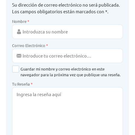
Su dirección de correo electrónico no será publicada.
Los campos obligatorios están marcados con *.
Nombre
*
Correo Electrónico
*
Guardar mi nombre y correo electrónico en este
navegador para la próxima vez que publique una reseña.
Tu Reseña
*