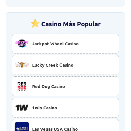
Casino Más Popular
Jackpot Wheel Casino
JUG
Lucky Creek Сasino
JUG
Red Dog Casino
JUG
1win Casino
JUG
Las Vegas USA Casino
JUG