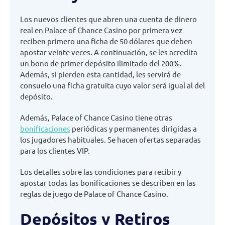
Los nuevos clientes que abren una cuenta de dinero
real en Palace of Chance Casino por primera vez
reciben primero una ficha de 50 dólares que deben
apostar veinte veces. A continuación, se les acredita
un bono de primer depósito ilimitado del 200%.
Además, si pierden esta cantidad, les servirá de
consuelo una ficha gratuita cuyo valor será igual al del
depósito.
Además, Palace of Chance Casino tiene otras
bonificaciones
periódicas y permanentes dirigidas a
los jugadores habituales. Se hacen ofertas separadas
para los clientes VIP.
Los detalles sobre las condiciones para recibir y
apostar todas las bonificaciones se describen en las
reglas de juego de Palace of Chance Casino.
Depósitos y Retiros