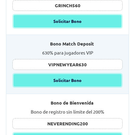
GRINCH560
Solicitar Bono
Bono Match Deposit
630% para jugadores VIP
VIPNEWYEAR630
Solicitar Bono
Bono de Bienvenida
Bono de registro sin límite del 200%
NEVERENDING200