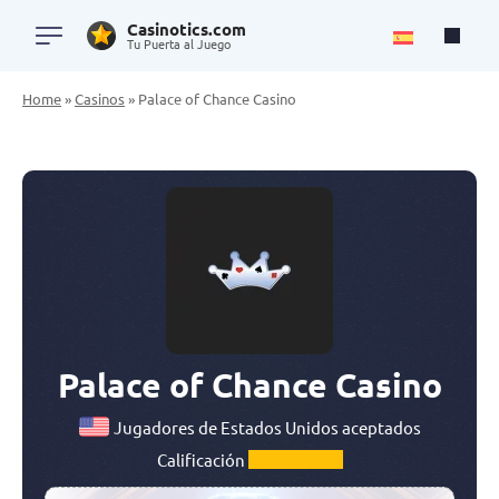
Casinotics.com
Tu Puerta al Juego
Home
»
Casinos
»
Palace of Chance Casino
Palace of Chance Casino
Jugadores de Estados Unidos aceptados
Calificación