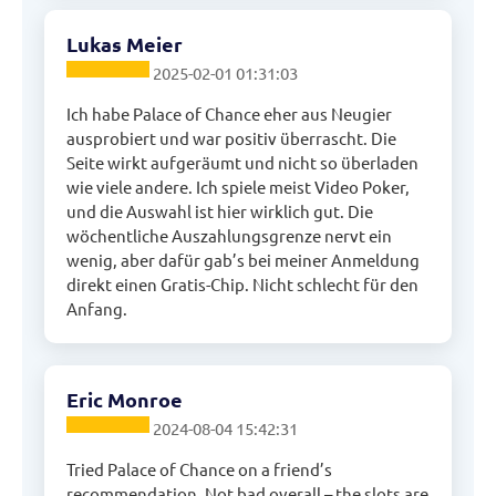
Lukas Meier
2025-02-01 01:31:03
Ich habe Palace of Chance eher aus Neugier
ausprobiert und war positiv überrascht. Die
Seite wirkt aufgeräumt und nicht so überladen
wie viele andere. Ich spiele meist Video Poker,
und die Auswahl ist hier wirklich gut. Die
wöchentliche Auszahlungsgrenze nervt ein
wenig, aber dafür gab’s bei meiner Anmeldung
direkt einen Gratis-Chip. Nicht schlecht für den
Anfang.
Eric Monroe
2024-08-04 15:42:31
Tried Palace of Chance on a friend’s
recommendation. Not bad overall – the slots are