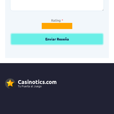
Rating
*
Casinotics.com
Tu Puerta al Juego