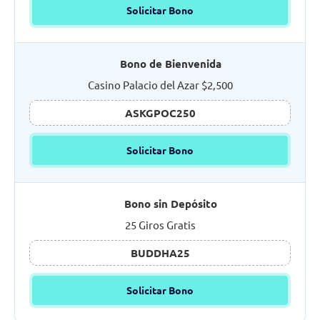
Solicitar Bono
Bono de Bienvenida
Casino Palacio del Azar $2,500
ASKGPOC250
Solicitar Bono
Bono sin Depósito
25 Giros Gratis
BUDDHA25
Solicitar Bono