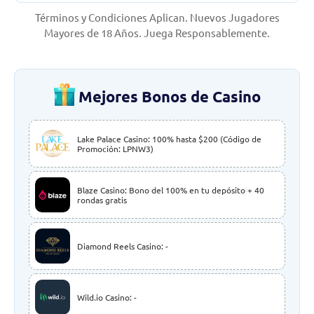
Términos y Condiciones Aplican. Nuevos Jugadores
Mayores de 18 Años. Juega Responsablemente.
Mejores Bonos de Casino
Lake Palace Casino: 100% hasta $200 (Código de
OBT
Promoción: LPNW3)
Blaze Casino: Bono del 100% en tu depósito + 40
OBT
rondas gratis
Diamond Reels Casino: -
Wild.io Casino: -