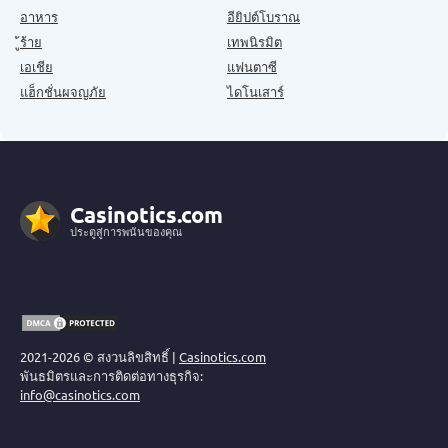
อาหาร
อียิปต์โบราณ
ู้ร้าย
เทพนิรมิต
เอเชีย
แฟนตาซี
แฮ็กชั่นผจญภัย
ไดโนเสาร์
Casinotics.com
ประตูสู่การพนันของคุณ
2021-2026 © สงวนลิขสิทธิ์ |
Casinotics.com
พันธมิตรและการติดต่อทางธุรกิจ:
info@casinotics.com