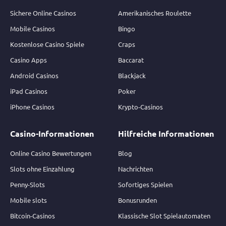
Sichere Online Casinos
Amerikanisches Roulette
Mobile Casinos
Bingo
Kostenlose Casino Spiele
Craps
Casino Apps
Baccarat
Android Casinos
Blackjack
iPad Casinos
Poker
iPhone Casinos
Krypto-Casinos
Casino-Informationen
Hilfreiche Informationen
Online Casino Bewertungen
Blog
Slots ohne Einzahlung
Nachrichten
Penny-Slots
Sofortiges Spielen
Mobile slots
Bonusrunden
Bitcoin-Casinos
Klassische Slot Spielautomaten