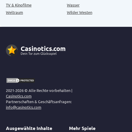
TV & Kinofilme
Wasser
Weltraum
Wilder Westen
Casinotics.com
Dein Tor zum Glücksspiel
2021-2026 © Alle Rechte vorbehalten |
Casinotics.com
Partnerschaften & Geschäftsanfragen:
info@casinotics.com
Ausgewählte Inhalte
Mehr Spiele