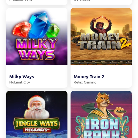
Milky Ways
Money Train 2
NoLimit City
Relax Gaming