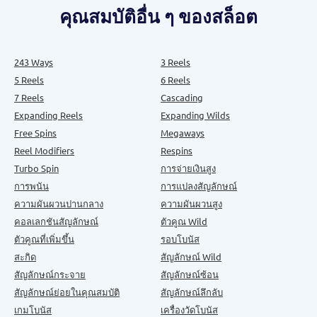
คุณสมบัติอื่น ๆ ของสล็อต
243 Ways
3 Reels
5 Reels
6 Reels
7 Reels
Cascading
Expanding Reels
Expanding Wilds
Free Spins
Megaways
Reel Modifiers
Respins
Turbo Spin
การจ่ายเงินสูง
การพนัน
การแปลงสัญลักษณ์
ความผันผวนปานกลาง
ความผันผวนสูง
คอลเลกชันสัญลักษณ์
ตัวคูณ Wild
ตัวคูณที่เพิ่มขึ้น
รอบโบนัส
สะกิด
สัญลักษณ์ Wild
สัญลักษณ์กระจาย
สัญลักษณ์ซ้อน
สัญลักษณ์ย่อยในคุณสมบัติ
สัญลักษณ์ลึกลับ
เกมโบนัส
เครื่องวัดโบนัส