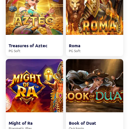
Treasures of Aztec
Roma
PG Soft
PG Soft
Might of Ra
Book of Duat
Pragmatic Play
Quickspin