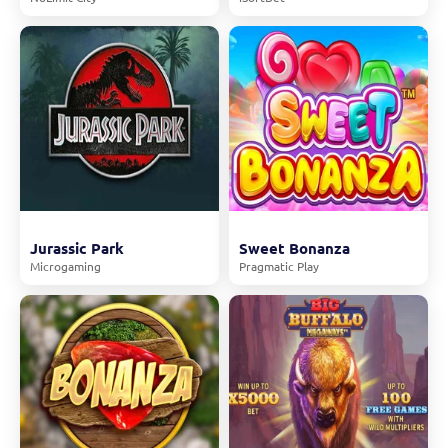
Jurassic Park
Sweet Bonanza
Microgaming
Pragmatic Play