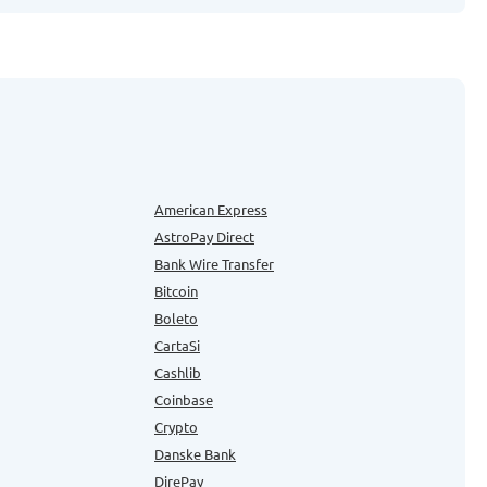
American Express
AstroPay Direct
Bank Wire Transfer
Bitcoin
Boleto
CartaSi
Cashlib
Coinbase
Crypto
Danske Bank
DirePay