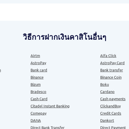
วิธีการฝากเงินคาสิโนอื่นๆ
Airtm
Alfa Click
AstroPay
AstroPay Card
h
Bank card
Bank transfer
Binance
Binance Coin
Bizum
Boku
Bradesco
Cardano
Cash Card
Cash payments
Citadel Instant Banking
ClickandBuy
Comepay
Credit Cards
DANA
Dankort
Direct Bank Transfer
Direct Payment