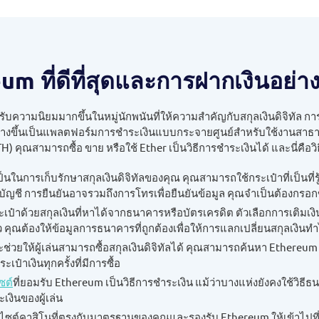
um ที่ดีที่สุดและการฝากเงินอย่
ด้รับความนิยมมากขึ้นในหมู่นักพนันที่ให้ความสำคัญกับสกุลเงินดิจิทัล 
ร้างขึ้นเป็นแพลตฟอร์มการชำระเงินแบบกระจายศูนย์สำหรับใช้งานสาธา
) คุณสามารถซื้อ ขาย หรือใช้ Ether เป็นวิธีการชำระเงินได้ และนี่คือวิ
นในการเก็บรักษาสกุลเงินดิจิทัลของคุณ คุณสามารถใช้กระเป๋าที่เป็นที่รู้
บัญชี การยืนยันอาจรวมถึงการโทรเพื่อยืนยันข้อมูล คุณจำเป็นต้องกรอกข้อ
กระเป๋าด้วยสกุลเงินที่หาได้จากธนาคารหรือบัตรเครดิต ตัวเลือกการเติมเ
แล้ว คุณต้องให้ข้อมูลการธนาคารที่ถูกต้องเพื่อให้การแลกเปลี่ยนสกุลเงินท
ะช่วยให้ผู้เล่นสามารถซื้อสกุลเงินดิจิทัลได้ คุณสามารถค้นหา Ethere
๋าเงินทุกครั้งที่มีการซื้อ
ซต์
ที่ยอมรับ Ethereum เป็นวิธีการชำระเงิน แม้ว่าบางแห่งยังคงใช้วิธ
เงินของผู้เล่น
็บไซต์คาสิโนที่ตรงกับมาตรฐานของคุณและรองรับ Ethereum ให้เข้าไปที่ส่