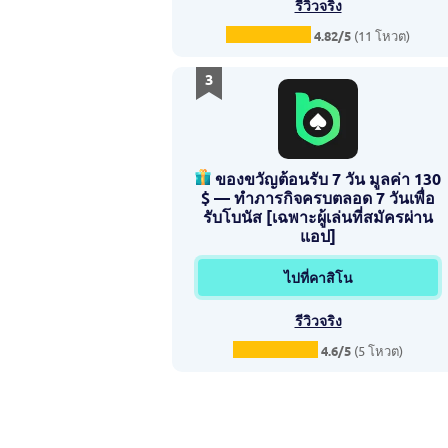
รีวิวจริง
4.82/5
(11 โหวต)
3
ของขวัญต้อนรับ 7 วัน มูลค่า 130
$ — ทำภารกิจครบตลอด 7 วันเพื่อ
รับโบนัส [เฉพาะผู้เล่นที่สมัครผ่าน
แอป]
ไปที่คาสิโน
รีวิวจริง
4.6/5
(5 โหวต)