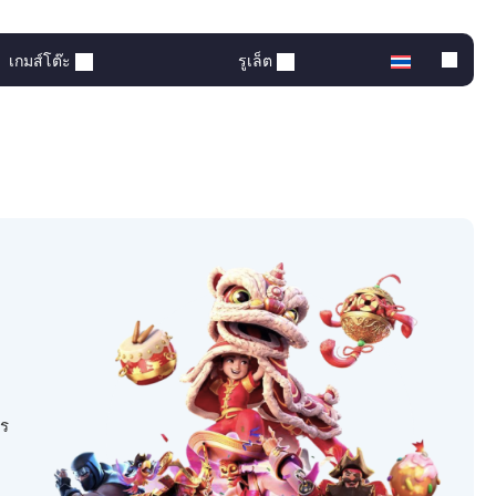
เกมส์โต๊ะ
รูเล็ต
าร