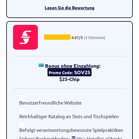
Lesen Sie die Bewertung
4.67/5
(3 Stimmen)
Bonus ohne Einzahlung:
SOV25
Promo Code:
$25-Chip
Benutzerfreundliche Website
Reichhaltiger Katalog an Slots und Tischspielen
Befolgt verantwortungsbewusste Spielpraktiken
Sichere Bankmethoden
:
Visa
Neteller
eChecks