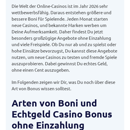
Die Welt der Online-Casinos ist im Jahr 2026 sehr
wettbewerbsfähig. Daraus entstehen größere und
bessere Boni für Spielende. Jeden Monat starten
neue Casinos, und bekannte Marken werben um
Deine Aufmerksamkeit. Daher findest Du jetzt
besonders großzügige Angebote ohne Einzahlung
und viele Freispiele. Ob Du nur ab und zu spielst oder
hohe Einsätze bevorzugst, Du kannst diese Angebote
nutzen, um neue Casinos zu testen und fremde Spiele
auszuprobieren. Dabei gewinnst Du echtes Geld,
ohne einen Cent auszugeben.
Im Folgenden zeigen wir Dir, was Du noch über diese
Art von Bonus wissen solltest.
Arten von Boni und
Echtgeld Casino Bonus
ohne Einzahlung