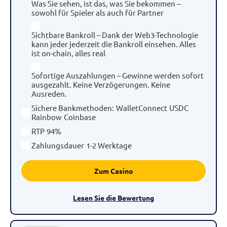
Was Sie sehen, ist das, was Sie bekommen –
sowohl für Spieler als auch für Partner
Sichtbare Bankroll – Dank der Web3-Technologie
kann jeder jederzeit die Bankroll einsehen. Alles
ist on-chain, alles real
Sofortige Auszahlungen – Gewinne werden sofort
ausgezahlt. Keine Verzögerungen. Keine
Ausreden.
Sichere Bankmethoden
:
WalletConnect
USDC
Rainbow
Coinbase
RTP
94%
Zahlungsdauer
1-2 Werktage
Zum Casino
Lesen Sie die Bewertung