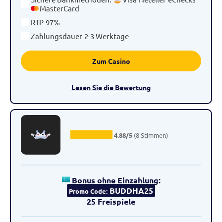
MasterCard
RTP
97%
Zahlungsdauer
2-3 Werktage
Zum Casino
Lesen Sie die Bewertung
4.88/5
(8 Stimmen)
Bonus ohne Einzahlung:
BUDDHA25
Promo Code:
25 Freispiele