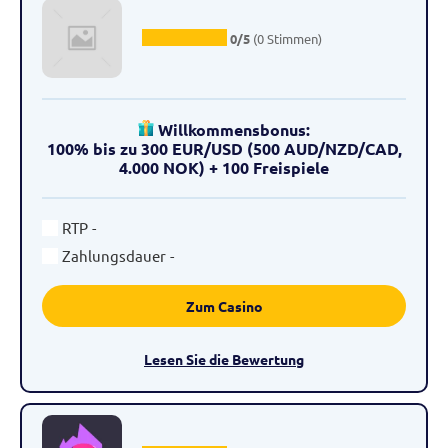
0/5
(0 Stimmen)
Willkommensbonus:
100% bis zu 300 EUR/USD (500 AUD/NZD/CAD,
4.000 NOK) + 100 Freispiele
RTP
-
Zahlungsdauer
-
Zum Casino
Lesen Sie die Bewertung