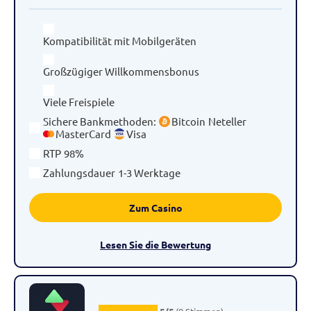
Kompatibilität mit Mobilgeräten
Großzügiger Willkommensbonus
Viele Freispiele
Sichere Bankmethoden
:
Bitcoin
Neteller
MasterCard
Visa
RTP
98%
Zahlungsdauer
1-3 Werktage
Zum Casino
Lesen Sie die Bewertung