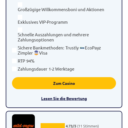
Großzügige Willkommensboni und Aktionen
Exklusives VIP-Programm
Schnelle Auszahlungen und mehrere
Zahlungsoptionen
Sichere Bankmethoden
:
Trustly
EcoPayz
Zimpler
Visa
RTP
94%
Zahlungsdauer
1-2 Werktage
Zum Casino
Lesen Sie die Bewertung
4.73/5
(11 Stimmen)