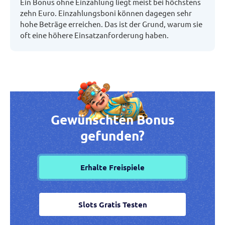
Ein Bonus ohne Einzahlung liegt meist bei höchstens
zehn Euro. Einzahlungsboni können dagegen sehr
hohe Beträge erreichen. Das ist der Grund, warum sie
oft eine höhere Einsatzanforderung haben.
Gewünschten Bonus
gefunden?
Erhalte Freispiele
Slots Gratis Testen