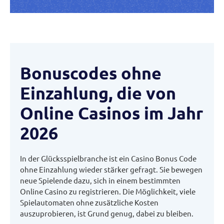
Bonuscodes ohne
Einzahlung, die von
Online Casinos im Jahr
2026
In der Glücksspielbranche ist ein Casino Bonus Code
ohne Einzahlung wieder stärker gefragt. Sie bewegen
neue Spielende dazu, sich in einem bestimmten
Online Casino zu registrieren. Die Möglichkeit, viele
Spielautomaten ohne zusätzliche Kosten
auszuprobieren, ist Grund genug, dabei zu bleiben.