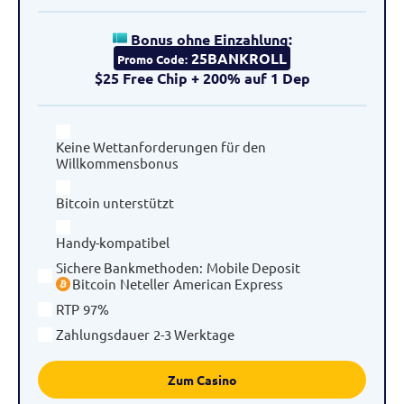
Bonus ohne Einzahlung:
25BANKROLL
Promo Code:
$25 Free Chip + 200% auf 1 Dep
Keine Wettanforderungen für den
Willkommensbonus
Bitcoin unterstützt
Handy-kompatibel
Sichere Bankmethoden
:
Mobile Deposit
Bitcoin
Neteller
American Express
RTP
97%
Zahlungsdauer
2-3 Werktage
Zum Casino