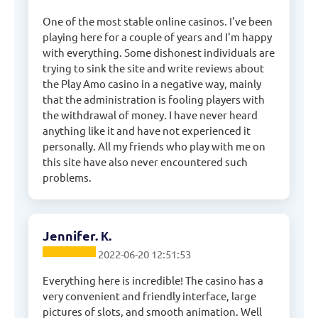
One of the most stable online casinos. I've been
playing here for a couple of years and I'm happy
with everything. Some dishonest individuals are
trying to sink the site and write reviews about
the Play Amo casino in a negative way, mainly
that the administration is fooling players with
the withdrawal of money. I have never heard
anything like it and have not experienced it
personally. All my friends who play with me on
this site have also never encountered such
problems.
Jennifer. К.
2022-06-20 12:51:53
Everything here is incredible! The casino has a
very convenient and friendly interface, large
pictures of slots, and smooth animation. Well