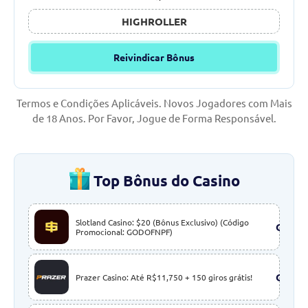
HIGHROLLER
Reivindicar Bônus
Termos e Condições Aplicáveis. Novos Jogadores com Mais
de 18 Anos. Por Favor, Jogue de Forma Responsável.
Top Bônus do Casino
Slotland Casino: $20 (Bônus Exclusivo) (Código
OBTE
Promocional: GODOFNPF)
OBTE
Prazer Casino: Até R$11,750 + 150 giros grátis!