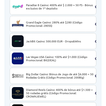
Paradise 8 Casino: 400% até $ 2.000 + 50 FS - Bônus
OBTE
exclusivo de 1º depósito
Grand Eagle Casino: 280% até $280 (Código
OBTE
Promocional: 280SS)
OBTE
JackBit Casino: 500.000 EUR - Drops&Wins
Las Vegas USA Casino: 100% até $1.000 (Código
OBTE
Promocional: BIGDEAL)
Big Dollar Casino: Bônus de Jogo de até $6.000 + 50
OBTE
Rodadas Grátis (Código Promocional: 200Big)
Diamond Reels Casino: 400% de bônus até $1.500 +
OBTE
50 rodadas grátis (Código Promocional:
CROWNJEWEL)