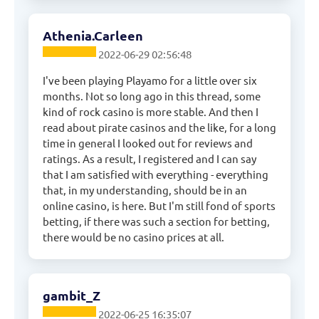
Athenia.Carleen
2022-06-29 02:56:48
I've been playing Playamo for a little over six
months. Not so long ago in this thread, some
kind of rock casino is more stable. And then I
read about pirate casinos and the like, for a long
time in general I looked out for reviews and
ratings. As a result, I registered and I can say
that I am satisfied with everything - everything
that, in my understanding, should be in an
online casino, is here. But I'm still fond of sports
betting, if there was such a section for betting,
there would be no casino prices at all.
gambit_Z
2022-06-25 16:35:07