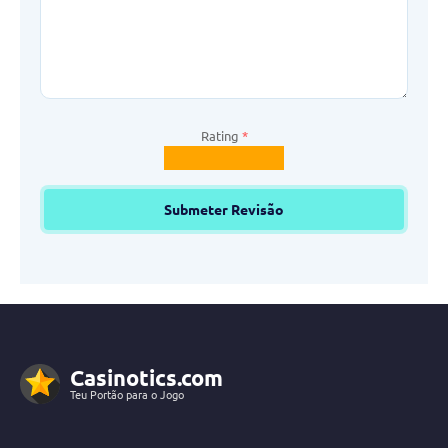
Rating
*
Casinotics.com
Teu Portão para o Jogo