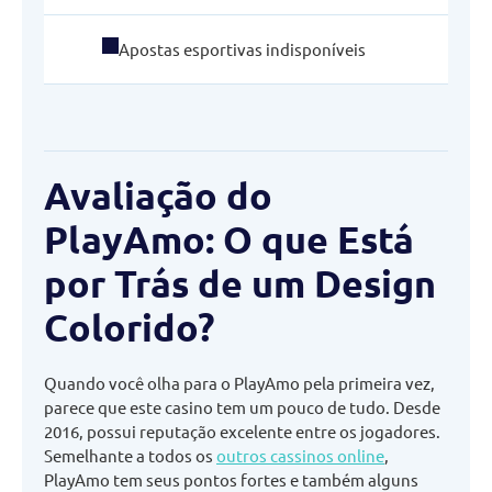
Apostas esportivas indisponíveis
Avaliação do
PlayAmo: O que Está
por Trás de um Design
Colorido?
Quando você olha para o PlayAmo pela primeira vez,
parece que este casino tem um pouco de tudo. Desde
2016, possui reputação excelente entre os jogadores.
Semelhante a todos os
outros cassinos online
,
PlayAmo tem seus pontos fortes e também alguns