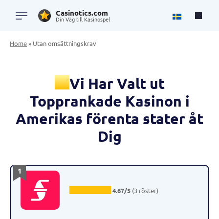
Casinotics.com
Din Väg till Kasinospel
Home
»
Utan omsättningskrav
Vi Har Valt ut
Topprankade Kasinon i
Amerikas förenta stater åt
Dig
1
4.67/5
(3 röster)