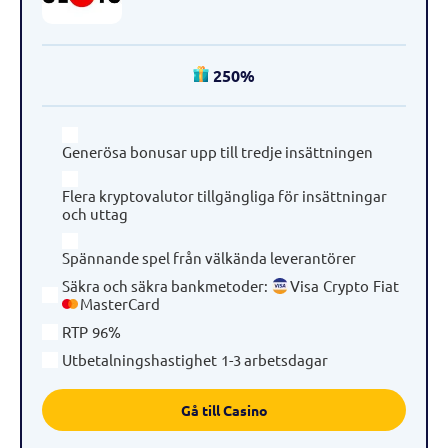
250%
Generösa bonusar upp till tredje insättningen
Flera kryptovalutor tillgängliga för insättningar
och uttag
Spännande spel från välkända leverantörer
Säkra och säkra bankmetoder
:
Visa
Crypto
Fiat
MasterCard
RTP
96%
Utbetalningshastighet
1-3 arbetsdagar
Gå till Casino