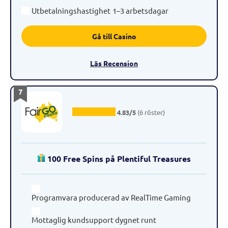
Utbetalningshastighet
1–3 arbetsdagar
Gå till Casino
Läs Recension
7
4.83/5
(6 röster)
100 Free Spins på Plentiful Treasures
Programvara producerad av RealTime Gaming
Mottaglig kundsupport dygnet runt