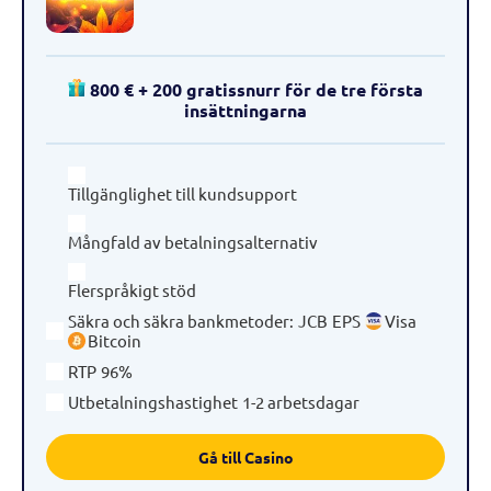
800 € + 200 gratissnurr för de tre första
insättningarna
Tillgänglighet till kundsupport
Mångfald av betalningsalternativ
Flerspråkigt stöd
Säkra och säkra bankmetoder
:
JCB
EPS
Visa
Bitcoin
RTP
96%
Utbetalningshastighet
1-2 arbetsdagar
Gå till Casino