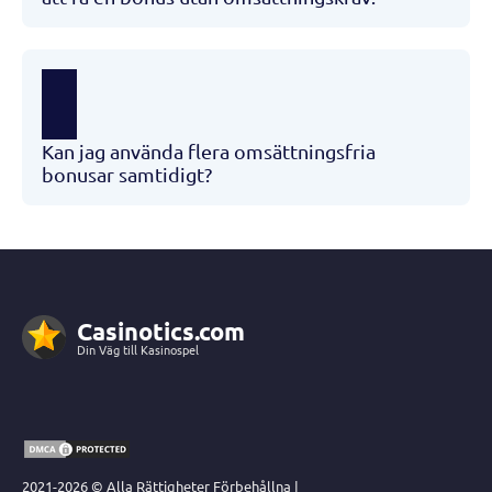
Kan jag använda flera omsättningsfria
bonusar samtidigt?
Casinotics.com
Din Väg till Kasinospel
2021-2026 © Alla Rättigheter Förbehållna |