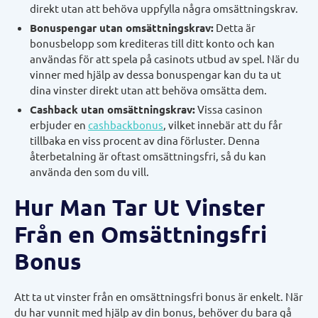
direkt utan att behöva uppfylla några omsättningskrav.
Bonuspengar utan omsättningskrav:
Detta är
bonusbelopp som krediteras till ditt konto och kan
användas för att spela på casinots utbud av spel. När du
vinner med hjälp av dessa bonuspengar kan du ta ut
dina vinster direkt utan att behöva omsätta dem.
Cashback utan omsättningskrav:
Vissa casinon
erbjuder en
cashbackbonus
, vilket innebär att du får
tillbaka en viss procent av dina förluster. Denna
återbetalning är oftast omsättningsfri, så du kan
använda den som du vill.
Hur Man Tar Ut Vinster
Från en Omsättningsfri
Bonus
Att ta ut vinster från en omsättningsfri bonus är enkelt. När
du har vunnit med hjälp av din bonus, behöver du bara gå