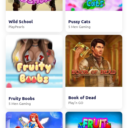
Wild School
Pussy Cats
PlayPearls
5 Men Gaming
Book of Dead
Fruity Boobs
Play’n GO
5 Men Gaming