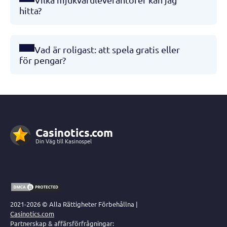
hitta?
Vad är roligast: att spela gratis eller
för pengar?
Casinotics.com
Din Väg till Kasinospel
2021-2026 © Alla Rättigheter Förbehållna |
Casinotics.com
Partnerskap & affärsförfrågningar: