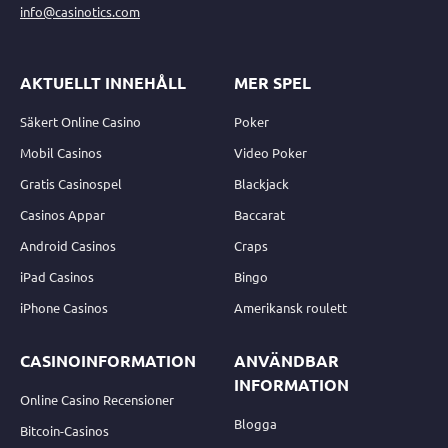
info@casinotics.com
AKTUELLT INNEHÅLL
MER SPEL
Säkert Online Casino
Poker
Mobil Casinos
Video Poker
Gratis Casinospel
Blackjack
Casinos Appar
Baccarat
Android Casinos
Craps
iPad Casinos
Bingo
iPhone Casinos
Amerikansk roulett
CASINOINFORMATION
ANVÄNDBAR
INFORMATION
Online Casino Recensioner
Blogga
Bitcoin-Casinos