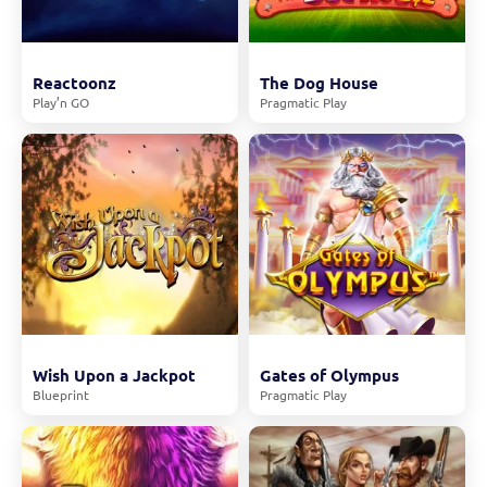
Reactoonz
The Dog House
Play’n GO
Pragmatic Play
Wish Upon a Jackpot
Gates of Olympus
Blueprint
Pragmatic Play