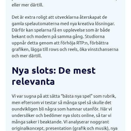
eller mer därtill.
Det är extra roligt att utvecklarna återskapat de
gamla spelautomaterna med nya kreativa lösningar.
Därför kan spelarna få en upplevelse som är både
bekant och modern på samma gång. Studiorna
uppnår detta genom att förhöja RTP:n, förbättra
grafiken, lägga till rows och reels, öka vinstchanserna
och mer därtill.
Nya slots: De mest
relevanta
Vi var sugna på att sätta “bästa nya spel” som rubrik,
men eftersom vi testar så många spel så skulle det
oundvikligen bli några som hamnar utanför. När vi
undersöker och bedömer nya slots online, så tar vi
många saker i beaktande. Vi analyserar noggrant
originalkoncept, presentation (grafik och musik), nya