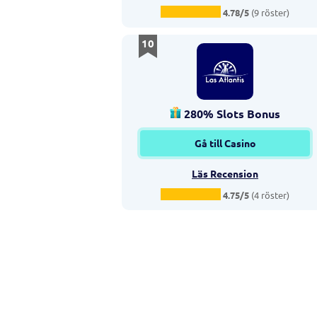
4.78/5
(9 röster)
10
280% Slots Bonus
Gå till Casino
Läs Recension
4.75/5
(4 röster)