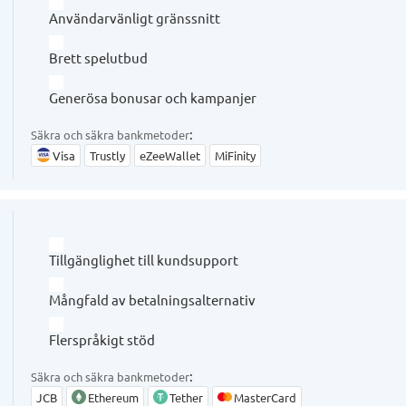
Användarvänligt gränssnitt
Brett spelutbud
Generösa bonusar och kampanjer
:
Säkra och säkra bankmetoder
Visa
Trustly
eZeeWallet
MiFinity
Tillgänglighet till kundsupport
Mångfald av betalningsalternativ
Flerspråkigt stöd
:
Säkra och säkra bankmetoder
JCB
Ethereum
Tether
MasterCard