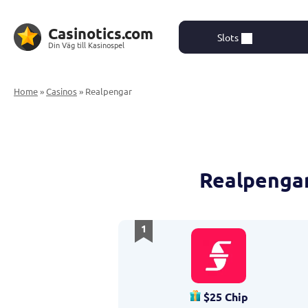
Casinotics.com
Slots
Din Väg till Kasinospel
Home
»
Casinos
»
Realpengar
Realpengar
1
$25 Chip