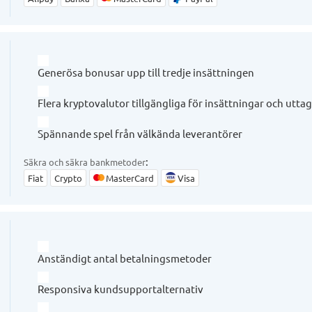
Generösa bonusar upp till tredje insättningen
Flera kryptovalutor tillgängliga för insättningar och uttag
Spännande spel från välkända leverantörer
:
Säkra och säkra bankmetoder
Fiat
Crypto
MasterCard
Visa
Anständigt antal betalningsmetoder
Responsiva kundsupportalternativ