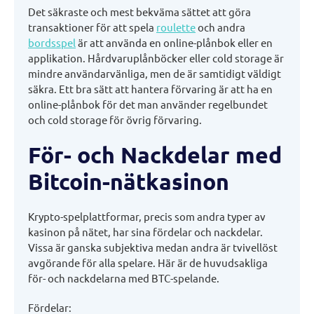
Det säkraste och mest bekväma sättet att göra
transaktioner för att spela
roulette
och andra
bordsspel
är att använda en online-plånbok eller en
applikation. Hårdvaruplånböcker eller cold storage är
mindre användarvänliga, men de är samtidigt väldigt
säkra. Ett bra sätt att hantera förvaring är att ha en
online-plånbok för det man använder regelbundet
och cold storage för övrig förvaring.
För- och Nackdelar med
Bitcoin-nätkasinon
Krypto-spelplattformar, precis som andra typer av
kasinon på nätet, har sina fördelar och nackdelar.
Vissa är ganska subjektiva medan andra är tvivellöst
avgörande för alla spelare. Här är de huvudsakliga
för- och nackdelarna med BTC-spelande.
Fördelar: