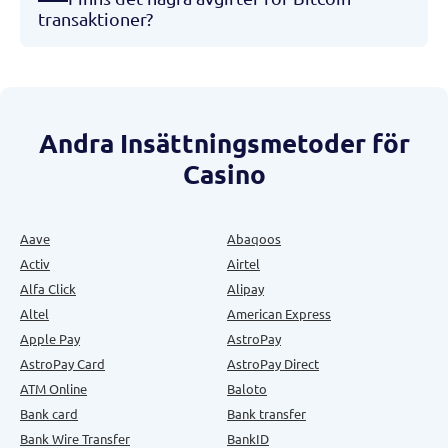
transaktioner?
Andra Insättningsmetoder för
Casino
Aave
Abaqoos
Activ
Airtel
Alfa Click
Alipay
Altel
American Express
Apple Pay
AstroPay
AstroPay Card
AstroPay Direct
ATM Online
Baloto
Bank card
Bank transfer
Bank Wire Transfer
BankID