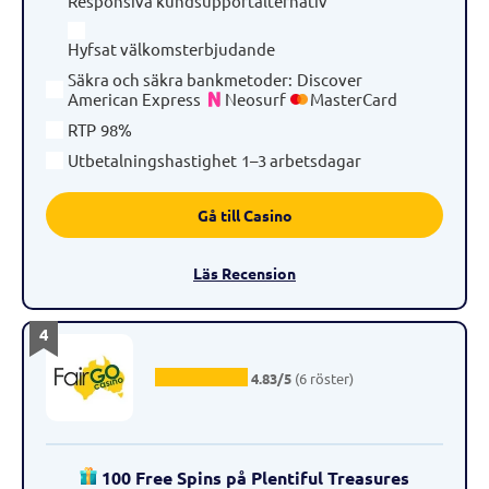
Responsiva kundsupportalternativ
Hyfsat välkomsterbjudande
Säkra och säkra bankmetoder
:
Discover
American Express
Neosurf
MasterCard
RTP
98%
Utbetalningshastighet
1–3 arbetsdagar
Gå till Casino
Läs Recension
4
4.83/5
(6 röster)
100 Free Spins på Plentiful Treasures