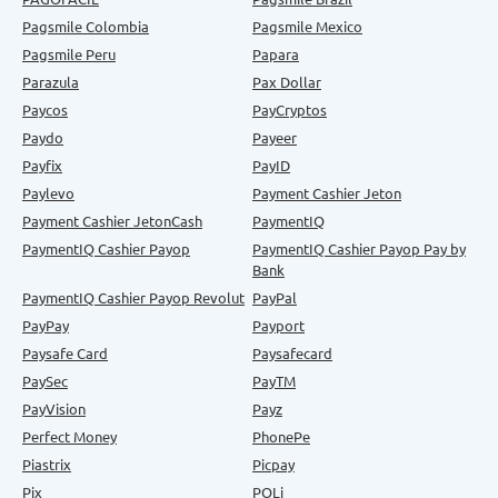
Pagsmile Colombia
Pagsmile Mexico
Pagsmile Peru
Papara
Parazula
Pax Dollar
Paycos
PayCryptos
Paydo
Payeer
Payfix
PayID
Paylevo
Payment Cashier Jeton
Payment Cashier JetonCash
PaymentIQ
PaymentIQ Cashier Payop
PaymentIQ Cashier Payop Pay by
Bank
PaymentIQ Cashier Payop Revolut
PayPal
PayPay
Payport
Paysafe Card
Paysafecard
PaySec
PayTM
PayVision
Payz
Perfect Money
PhonePe
Piastrix
Picpay
Pix
POLi