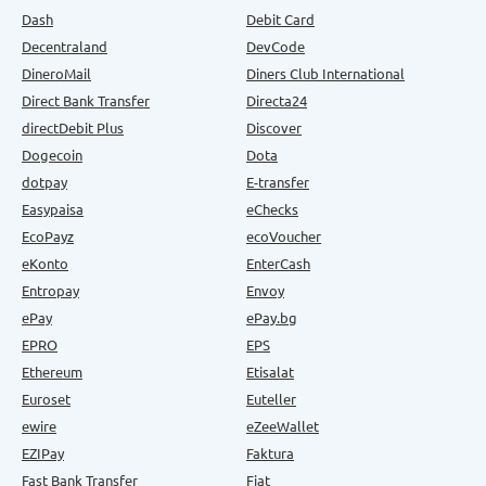
Dash
Debit Card
Decentraland
DevCode
DineroMail
Diners Club International
Direct Bank Transfer
Directa24
directDebit Plus
Discover
Dogecoin
Dota
dotpay
E-transfer
Easypaisa
eChecks
EcoPayz
ecoVoucher
eKonto
EnterCash
Entropay
Envoy
ePay
ePay.bg
EPRO
EPS
Ethereum
Etisalat
Euroset
Euteller
ewire
eZeeWallet
EZIPay
Faktura
Fast Bank Transfer
Fiat