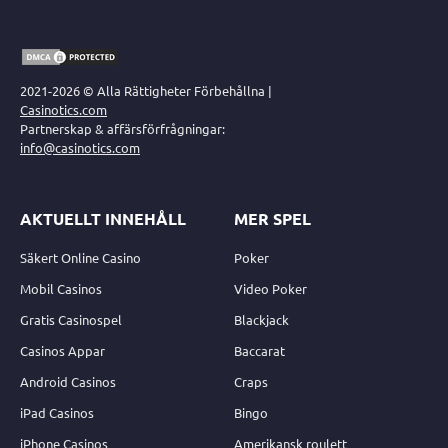
2021-2026 © Alla Rättigheter Förbehållna |
Casinotics.com
Partnerskap & affärsförfrågningar:
info@casinotics.com
AKTUELLT INNEHÅLL
MER SPEL
Säkert Online Casino
Poker
Mobil Casinos
Video Poker
Gratis Casinospel
Blackjack
Casinos Appar
Baccarat
Android Casinos
Craps
iPad Casinos
Bingo
iPhone Casinos
Amerikansk roulett