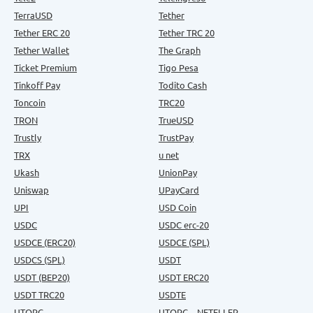
TerraUSD
Tether
Tether ERC 20
Tether TRC 20
Tether Wallet
The Graph
Ticket Premium
Tigo Pesa
Tinkoff Pay
Todito Cash
Toncoin
TRC20
TRON
TrueUSD
Trustly
TrustPay
TRX
u net
Ukash
UnionPay
Uniswap
UPayCard
UPI
USD Coin
USDC
USDC erc-20
USDCE (ERC20)
USDCE (SPL)
USDCS (SPL)
USDT
USDT (BEP20)
USDT ERC20
USDT TRC20
USDTE
UTORG
UTORG – NETELLER