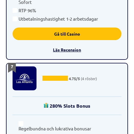
Sofort
RTP
96%
Utbetalningshastighet
1-2 arbetsdagar
Gå till Casino
Läs Recension
7
4.75/5
(4 röster)
280% Slots Bonus
Regelbundna och lukrativa bonusar