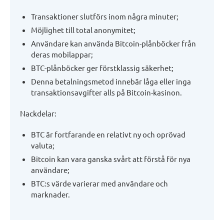
Transaktioner slutförs inom några minuter;
Möjlighet till total anonymitet;
Användare kan använda Bitcoin-plånböcker från
deras mobilappar;
BTC-plånböcker ger förstklassig säkerhet;
Denna betalningsmetod innebär låga eller inga
transaktionsavgifter alls på Bitcoin-kasinon.
Nackdelar:
BTC är fortfarande en relativt ny och oprövad
valuta;
Bitcoin kan vara ganska svårt att förstå för nya
användare;
BTC:s värde varierar med användare och
marknader.