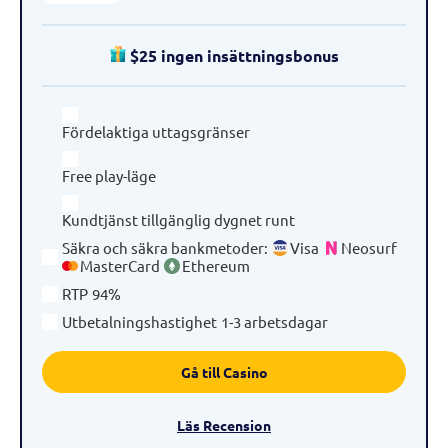
$25 ingen insättningsbonus
Fördelaktiga uttagsgränser
Free play-läge
Kundtjänst tillgänglig dygnet runt
Säkra och säkra bankmetoder
:
Visa
Neosurf
MasterCard
Ethereum
RTP
94%
Utbetalningshastighet
1-3 arbetsdagar
Gå till Casino
Läs Recension