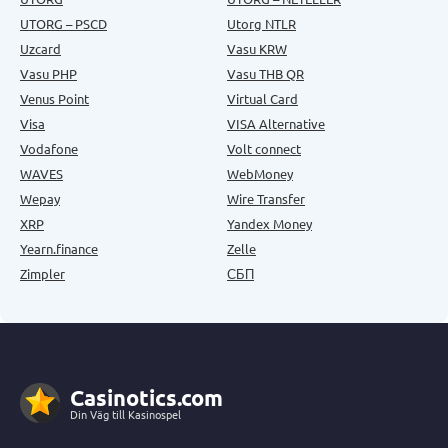
UTORG – PSCD
Utorg NTLR
Uzcard
Vasu KRW
Vasu PHP
Vasu THB QR
Venus Point
Virtual Card
Visa
VISA Alternative
Vodafone
Volt connect
WAVES
WebMoney
Wepay
Wire Transfer
XRP
Yandex Money
Yearn.finance
Zelle
Zimpler
СБП
Casinotics.com
Din Väg till Kasinospel