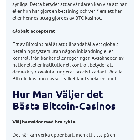
synliga. Detta betyder att användaren kan visa att han
eller hon har gjort en betalning och verifiera att han
eller hennes uttag gjordes av BTC-kasinot.
Globalt accepterat
Ett av Bitcoins mål är att tillhandahålla ett globalt
betalningssystem utan någon inblandning eller
kontroll från banker eller regeringar. Avsaknaden av
nationell eller institutionell kontroll betyder att
denna kryptovaluta fungerar precis likadant för alla
Bitcoin-kasinon oavsett vilket land spelaren bor i.
Hur Man Väljer det
Bästa Bitcoin-Casinos
Välj hemsidor med bra rykte
Det här kan verka uppenbart, men att titta på en