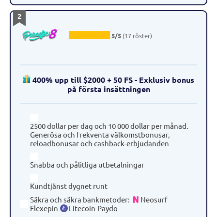
2
5/5
(17 röster)
400% upp till $2000 + 50 FS - Exklusiv bonus
på första insättningen
2500 dollar per dag och 10 000 dollar per månad.
Generösa och frekventa välkomstbonusar,
reloadbonusar och cashback-erbjudanden
Snabba och pålitliga utbetalningar
Kundtjänst dygnet runt
Säkra och säkra bankmetoder
:
Neosurf
Flexepin
Litecoin
Paydo