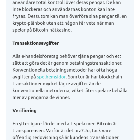
användare total kontroll över deras pengar. De kan
inte blockeras och användarnas konton kan inte
frysas. Dessutom kan man överföra sina pengar till en
krypto-plånbok utan att någon får veta när man
spelar på Bitcoin-nätkasino.
Transaktionsavgifter
Alla e-handelsföretag behöver tjäna pengar och ett
sätt att göra det är genom betalningstransaktioner.
Konventionella betalningsmetoder har ofta höga
avgifter på
spelhemsidor
. Som tur är har blockchain-
transaktioner mycket lägre avgifter än de
konventionella metoderna, vilket låter spelare behålla
mer av pengarna de vinner.
Verifiering
En ytterligare fördel med att spela med Bitcoin är
transparensen. Varför är det bra? Jo, tack vare
offentlig redovisning så är kundens transaktioner