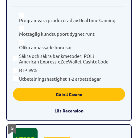
Programvara producerad av RealTime Gaming
Mottaglig kundsupport dygnet runt
Olika anpassade bonusar
Säkra och säkra bankmetoder
:
POLi
American Express
eZeeWallet
CashtoCode
RTP
95%
Utbetalningshastighet
1-2 arbetsdagar
Gå till Casino
Läs Recension
5