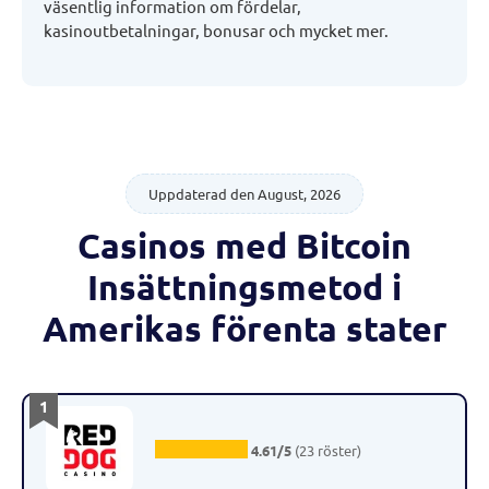
väsentlig information om fördelar,
kasinoutbetalningar, bonusar och mycket mer.
Uppdaterad den August, 2026
Casinos med Bitcoin
Insättningsmetod i
Amerikas förenta stater
1
4.61/5
(23 röster)