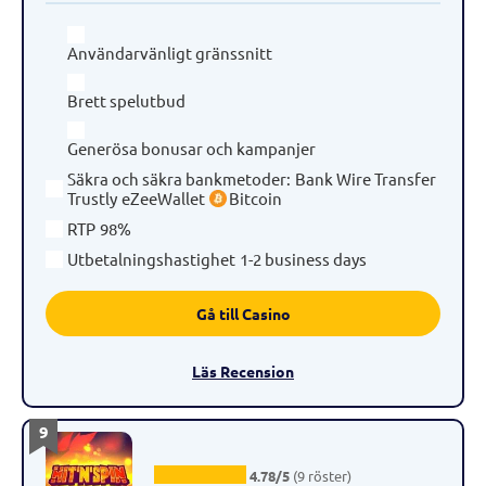
Användarvänligt gränssnitt
Brett spelutbud
Generösa bonusar och kampanjer
Säkra och säkra bankmetoder
:
Bank Wire Transfer
Trustly
eZeeWallet
Bitcoin
RTP
98%
Utbetalningshastighet
1-2 business days
Gå till Casino
Läs Recension
9
4.78/5
(9 röster)