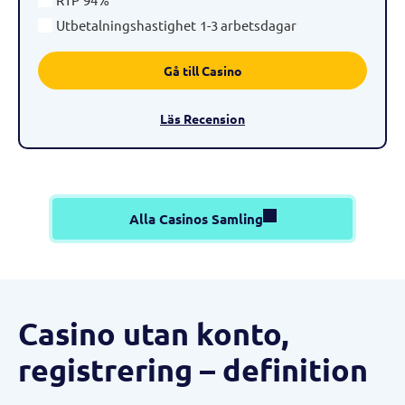
Utbetalningshastighet
1-3 arbetsdagar
Gå till Casino
Läs Recension
Alla Casinos Samling
Casino utan konto,
registrering – definition