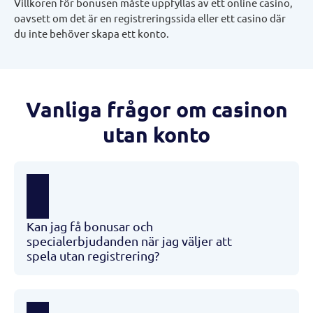
Villkoren för bonusen måste uppfyllas av ett online casino,
oavsett om det är en registreringssida eller ett casino där
du inte behöver skapa ett konto.
Vanliga frågor om casinon
utan konto
Kan jag få bonusar och
specialerbjudanden när jag väljer att
spela utan registrering?