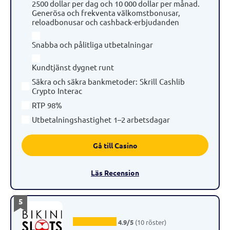
2500 dollar per dag och 10 000 dollar per månad.
Generösa och frekventa välkomstbonusar,
reloadbonusar och cashback-erbjudanden
Snabba och pålitliga utbetalningar
Kundtjänst dygnet runt
Säkra och säkra bankmetoder
:
Skrill
Cashlib
Crypto
Interac
RTP
98%
Utbetalningshastighet
1–2 arbetsdagar
Gå till Casino
Läs Recension
5
4.9/5
(10 röster)