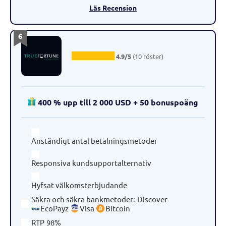
Läs Recension
6
4.9/5
(10 röster)
400 % upp till 2 000 USD + 50 bonuspoäng
Anständigt antal betalningsmetoder
Responsiva kundsupportalternativ
Hyfsat välkomsterbjudande
Säkra och säkra bankmetoder
:
Discover
EcoPayz
Visa
Bitcoin
RTP
98%