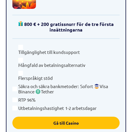
800 € + 200 gratissnurr för de tre första
insättningarna
Tillgänglighet till kundsupport
Mångfald av betalningsalternativ
Flerspråkigt stöd
Säkra och säkra bankmetoder
:
Sofort
Visa
Binance
Tether
RTP
96%
Utbetalningshastighet
1-2 arbetsdagar
Gå till Casino