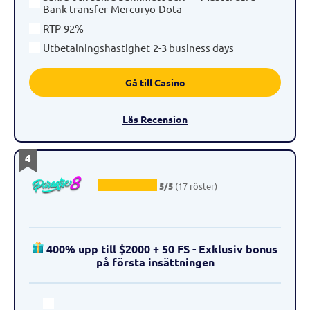
Bank transfer
Mercuryo
Dota
RTP
92%
Utbetalningshastighet
2-3 business days
Gå till Casino
Läs Recension
4
5/5
(17 röster)
400% upp till $2000 + 50 FS - Exklusiv bonus
på första insättningen