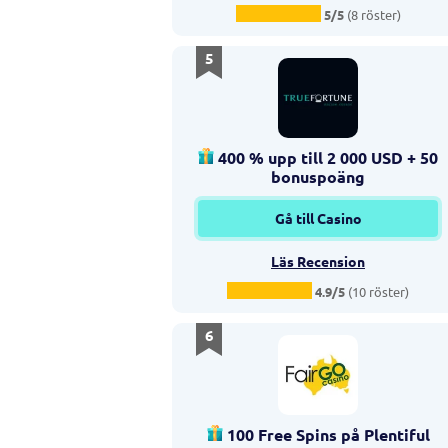
5/5
(8 röster)
5
400 % upp till 2 000 USD + 50
bonuspoäng
Gå till Casino
Läs Recension
4.9/5
(10 röster)
6
100 Free Spins på Plentiful