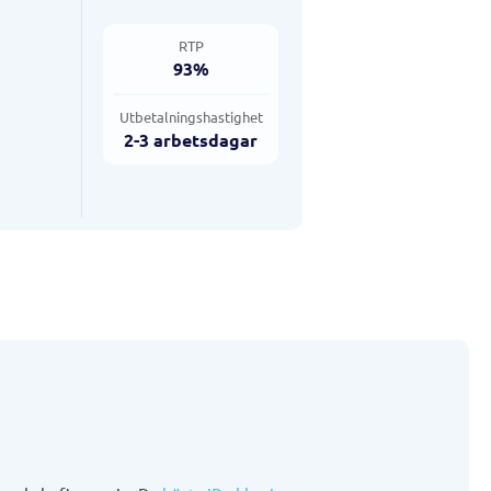
RTP
93%
Utbetalningshastighet
2-3 arbetsdagar