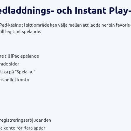
dladdnings- och Instant Play-
Pad-kasinot i sitt område kan välja mellan att ladda ner sin favorit
ill legitimt spelande.
e till iPad-spelande
rade sidor
icka på “Spela nu”
ersonligt konto
registreringserbjudanden
da konto för flera appar