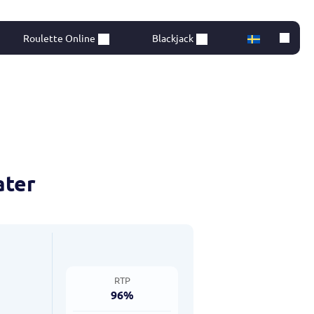
Roulette Online
Blackjack
ater
RTP
96%