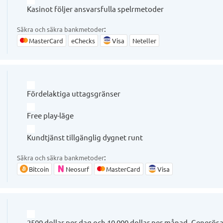
Kasinot följer ansvarsfulla spelrmetoder
:
Säkra och säkra bankmetoder
MasterCard
eChecks
Visa
Neteller
Fördelaktiga uttagsgränser
Free play-läge
Kundtjänst tillgänglig dygnet runt
:
Säkra och säkra bankmetoder
Bitcoin
Neosurf
MasterCard
Visa
2500 dollar per dag och 10 000 dollar per månad. Generös