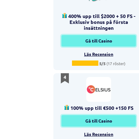
400% upp till $2000 + 50 FS -
Exklusiv bonus på första
insättningen
Gå till Casino
Läs Recension
5/5
(17 röster)
4
100% upp till €500 +150 FS
Gå till Casino
Läs Recension