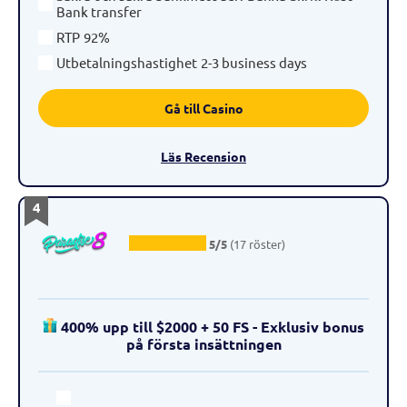
Bank transfer
RTP
92%
Utbetalningshastighet
2-3 business days
Gå till Casino
Läs Recension
4
5/5
(17 röster)
400% upp till $2000 + 50 FS - Exklusiv bonus
på första insättningen