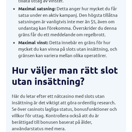
tillåta uttag av vinster.
Maximal satsning:
Detta anger hur mycket du får
satsa under en aktiv kampanj. Den högsta tillåtna
satsningen är vanligtvis inte mer än $5, även om
undantag kan förekomma. Överskrider du denna
gräns får du ett meddelande om regelbrott.
Maximal vinst:
Detta innebär en gräns för hur
mycket du kan vinna på slots utan insättning, och
gränsen kan variera mellan olika operatörer.
Hur väljer man rätt slot
utan insättning?
När du letar efter ett nätcasino med slots utan
insättning är det viktigt att göra ordentlig research.
Se över casinots lagliga status, bonusfunktioner och
villkor för uttag. Kontrollera också att du är
berättigad till bonusen baserat på ålder,
användarstatus med mera.