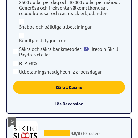
2500 dollar per dag och 10 000 dollar per månad.
Generösa och frekventa välkomstbonusar,
reloadbonusar och cashback-erbjudanden
Snabba och pålitliga utbetalningar
Kundtjänst dygnet runt
Säkra och säkra bankmetoder
:
Litecoin
Skrill
Paydo
Neteller
RTP
98%
Utbetalningshastighet
1–2 arbetsdagar
Gå till Casino
Läs Recension
5
4.9/5
(10 röster)