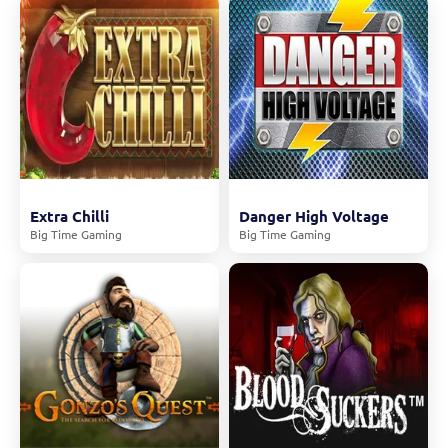
Extra Chilli
Danger High Voltage
Big Time Gaming
Big Time Gaming