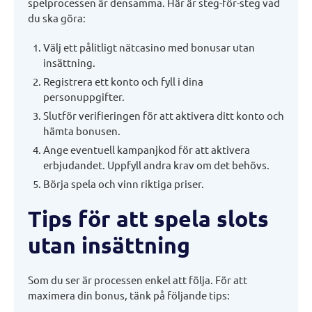
spelprocessen är densamma. Här är steg-för-steg vad
du ska göra:
Välj ett pålitligt nätcasino med bonusar utan
insättning.
Registrera ett konto och fyll i dina
personuppgifter.
Slutför verifieringen för att aktivera ditt konto och
hämta bonusen.
Ange eventuell kampanjkod för att aktivera
erbjudandet. Uppfyll andra krav om det behövs.
Börja spela och vinn riktiga priser.
Tips för att spela slots
utan insättning
Som du ser är processen enkel att följa. För att
maximera din bonus, tänk på följande tips: