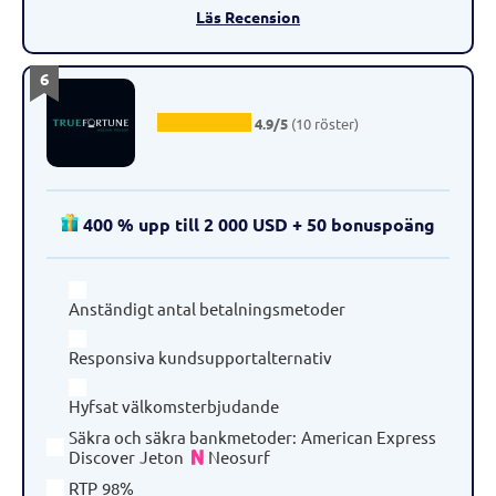
Läs Recension
6
4.9/5
(10 röster)
400 % upp till 2 000 USD + 50 bonuspoäng
Anständigt antal betalningsmetoder
Responsiva kundsupportalternativ
Hyfsat välkomsterbjudande
Säkra och säkra bankmetoder
:
American Express
Discover
Jeton
Neosurf
RTP
98%