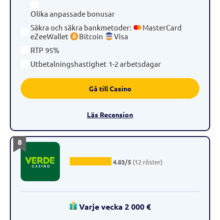
Olika anpassade bonusar
Säkra och säkra bankmetoder
:
MasterCard
eZeeWallet
Bitcoin
Visa
RTP
95%
Utbetalningshastighet
1-2 arbetsdagar
Gå till Casino
Läs Recension
8
4.83/5
(12 röster)
Varje vecka 2 000 €