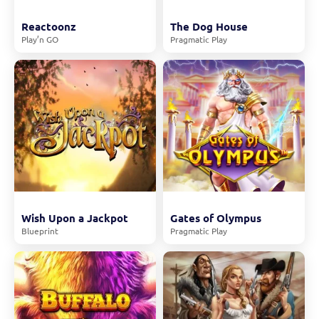
Reactoonz
The Dog House
Play’n GO
Pragmatic Play
Wish Upon a Jackpot
Gates of Olympus
Blueprint
Pragmatic Play