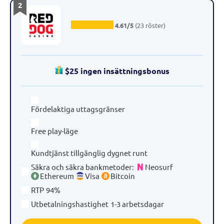
2
4.61/5
(23 röster)
$25 ingen insättningsbonus
Fördelaktiga uttagsgränser
Free play-läge
Kundtjänst tillgänglig dygnet runt
Säkra och säkra bankmetoder
:
Neosurf
Ethereum
Visa
Bitcoin
RTP
94%
Utbetalningshastighet
1-3 arbetsdagar