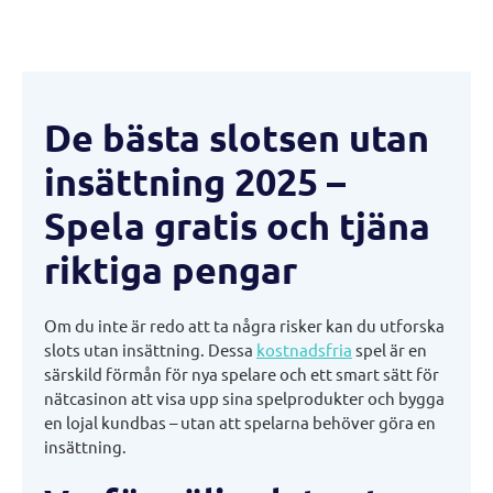
De bästa slotsen utan
insättning 2025 –
Spela gratis och tjäna
riktiga pengar
Om du inte är redo att ta några risker kan du utforska
slots utan insättning. Dessa
kostnadsfria
spel är en
särskild förmån för nya spelare och ett smart sätt för
nätcasinon att visa upp sina spelprodukter och bygga
en lojal kundbas – utan att spelarna behöver göra en
insättning.