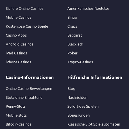
Sichere Online Casinos
Amerikanisches Roulette
Mobile Casinos
Bingo
Kostenlose Casino Spiele
Craps
Casino Apps
Baccarat
Android Casinos
Blackjack
iPad Casinos
Poker
iPhone Casinos
Krypto-Casinos
Casino-Informationen
Hilfreiche Informationen
Online Casino Bewertungen
Blog
Slots ohne Einzahlung
Nachrichten
Penny-Slots
Sofortiges Spielen
Mobile slots
Bonusrunden
Bitcoin-Casinos
Klassische Slot Spielautomaten