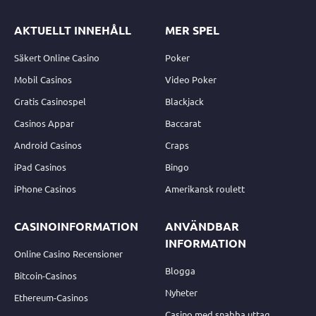
AKTUELLT INNEHÅLL
MER SPEL
Säkert Online Casino
Poker
Mobil Casinos
Video Poker
Gratis Casinospel
Blackjack
Casinos Appar
Baccarat
Android Casinos
Craps
iPad Casinos
Bingo
iPhone Casinos
Amerikansk roulett
CASINOINFORMATION
ANVÄNDBAR
INFORMATION
Online Casino Recensioner
Blogga
Bitcoin-Casinos
Nyheter
Ethereum-Casinos
Casino med snabba uttag