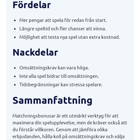
Fördelar
Mer pengar att spela för redan från start.
Längre speltid och fler chanser att vinna.
Möjlighet att testa nya spel utan extra kostnad.
Nackdelar
Omsättningskrav kan vara höga.
Inte alla spel bidrar till omsättningen.
Tidsbegränsningar kan stressa spelare.
Sammanfattning
Matchningsbonusar är ett utmärkt verktyg för att
maximera din spelupplevelse, men de kräver också att
du förstår villkoren. Genom att jämföra olika
erbjudanden, hålla koll på omsättningskrav och välja