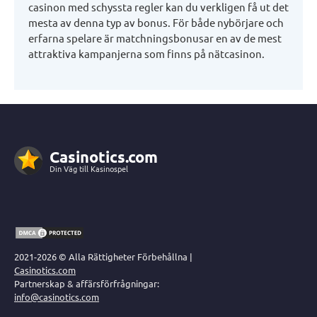
casinon med schyssta regler kan du verkligen få ut det
mesta av denna typ av bonus. För både nybörjare och
erfarna spelare är matchningsbonusar en av de mest
attraktiva kampanjerna som finns på nätcasinon.
Casinotics.com
Din Väg till Kasinospel
2021-2026 © Alla Rättigheter Förbehållna |
Casinotics.com
Partnerskap & affärsförfrågningar:
info@casinotics.com