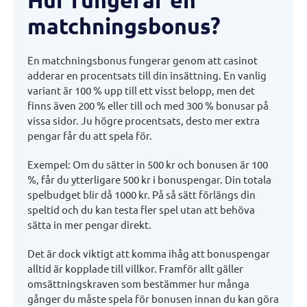
Hur fungerar en
matchningsbonus?
En matchningsbonus fungerar genom att casinot
adderar en procentsats till din insättning. En vanlig
variant är 100 % upp till ett visst belopp, men det
finns även 200 % eller till och med 300 % bonusar på
vissa sidor. Ju högre procentsats, desto mer extra
pengar får du att spela för.
Exempel: Om du sätter in 500 kr och bonusen är 100
%, får du ytterligare 500 kr i bonuspengar. Din totala
spelbudget blir då 1000 kr. På så sätt förlängs din
speltid och du kan testa fler spel utan att behöva
sätta in mer pengar direkt.
Det är dock viktigt att komma ihåg att bonuspengar
alltid är kopplade till villkor. Framför allt gäller
omsättningskraven som bestämmer hur många
gånger du måste spela för bonusen innan du kan göra