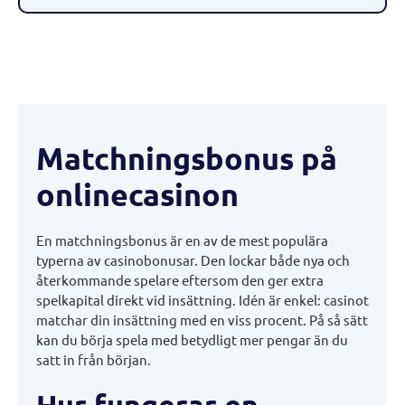
Matchningsbonus på
onlinecasinon
En matchningsbonus är en av de mest populära
typerna av casinobonusar. Den lockar både nya och
återkommande spelare eftersom den ger extra
spelkapital direkt vid insättning. Idén är enkel: casinot
matchar din insättning med en viss procent. På så sätt
kan du börja spela med betydligt mer pengar än du
satt in från början.