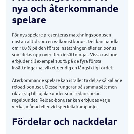
nya och återkommande
spelare
För nya spelare presenteras matchningsbonusen
nästan alltid som en välkomstbonus. Det kan handla
om 100 % på den första insättningen eller en bonus
som delas upp över flera insättningar. Vissa casinon
erbjuder till exempel 100 % på de fyra första
insättningarna, vilket ger dig en långsiktig fördel.
Återkommande spelare kan istället ta del av så kallade
reload-bonusar. Dessa fungerar på samma sätt men
riktar sig till lojala kunder som redan spelar
regelbundet. Reload-bonusar kan erbjudas varje
vecka, månad eller vid speciella kampanjer.
Fördelar och nackdelar