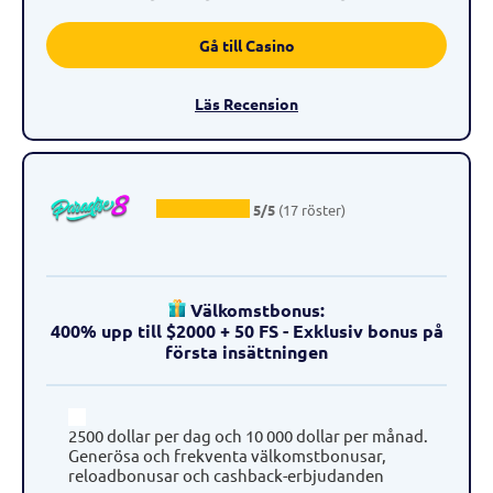
Gå till Casino
Läs Recension
5/5
(17 röster)
Välkomstbonus:
400% upp till $2000 + 50 FS - Exklusiv bonus på
första insättningen
2500 dollar per dag och 10 000 dollar per månad.
Generösa och frekventa välkomstbonusar,
reloadbonusar och cashback-erbjudanden