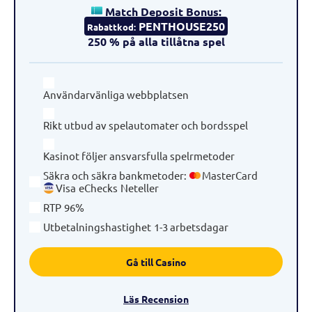
Match Deposit Bonus:
PENTHOUSE250
Rabattkod:
250 % på alla tillåtna spel
Användarvänliga webbplatsen
Rikt utbud av spelautomater och bordsspel
Kasinot följer ansvarsfulla spelrmetoder
Säkra och säkra bankmetoder
:
MasterCard
Visa
eChecks
Neteller
RTP
96%
Utbetalningshastighet
1-3 arbetsdagar
Gå till Casino
Läs Recension